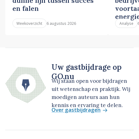
dunne lijn tussen succes
bedrij
en falen
voortaa
energi
6 augustus 2026
Weekoverzicht
Analyse
Uw gastbijdrage op
GO.nu
Wij staan open voor bijdragen
uit wetenschap en praktijk. Wij
moedigen auteurs aan hun
kennis en ervaring te delen.
Over gastbijdragen