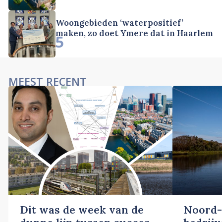
Woongebieden ‘waterpositief’
maken, zo doet Ymere dat in Haarlem
5
MEEST RECENT
Dit was de week van de
Noord-