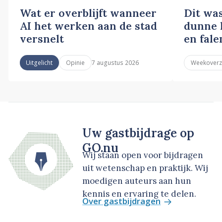
Wat er overblijft wanneer
Dit wa
AI het werken aan de stad
dunne l
versnelt
en fale
7 augustus 2026
Uitgelicht
Opinie
Weekoverz
Uw gastbijdrage op
GO.nu
Wij staan open voor bijdragen
uit wetenschap en praktijk. Wij
moedigen auteurs aan hun
kennis en ervaring te delen.
Over gastbijdragen