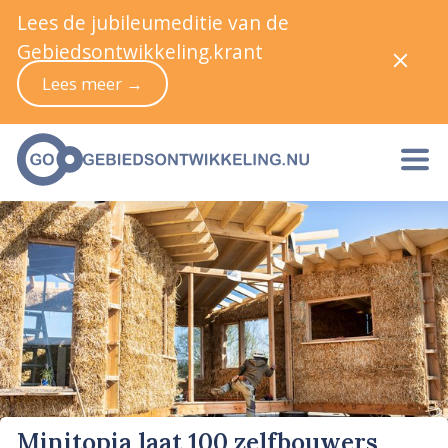
Lees de jubileumeditie van de
Gebiedsontwikkeling.krant
Lees meer →
Minitopia laat 100 zelfbouwers