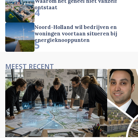
Waarom het geheel niet vanzelf
ontstaat
4
Noord-Holland wil bedrijven en
woningen voortaan situeren bij
energieknooppunten
5
MEEST RECENT