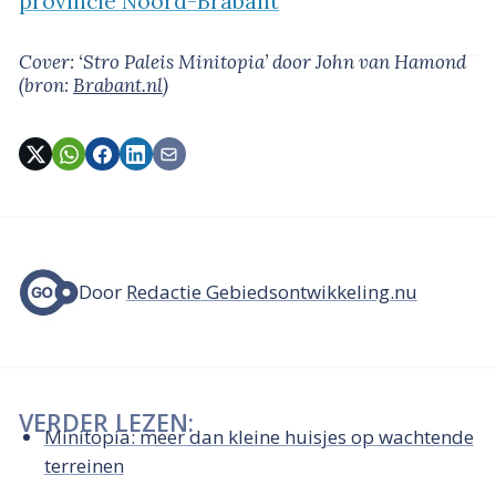
provincie Noord-Brabant
Cover: ‘Stro Paleis Minitopia’
door John van Hamond
(bron:
Brabant.nl
)
Door
Redactie Gebiedsontwikkeling.nu
VERDER LEZEN:
Minitopia: meer dan kleine huisjes op wachtende
terreinen