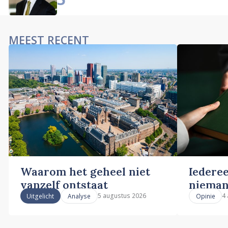
MEEST RECENT
Waarom het geheel niet
Iederee
vanzelf ontstaat
nieman
5 augustus 2026
4
Uitgelicht
Analyse
Opinie