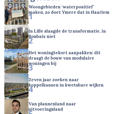
Woongebieden ‘waterpositief’
maken, zo doet Ymere dat in Haarlem
1
In Lille slaagde de transformatie, in
Roubaix niet
2
Het woningtekort aanpakken: dit
draagt de bouw van modulaire
woningen bij
3
Zeven jaar zoeken naar
koppelkansen in kwetsbare wijken
4
Van plannenland naar
uitvoeringsland
5