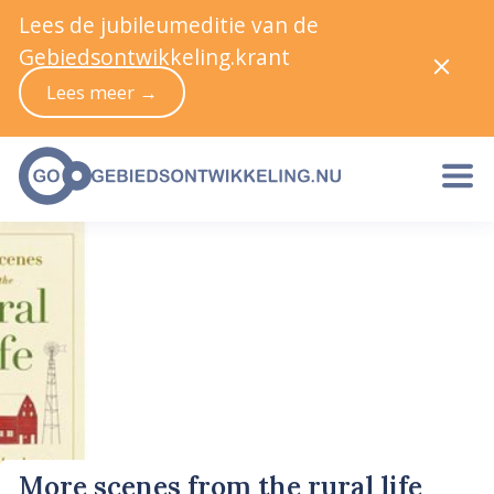
Lees de jubileumeditie van de
Gebiedsontwikkeling.krant
Lees meer →
More scenes from the rural life