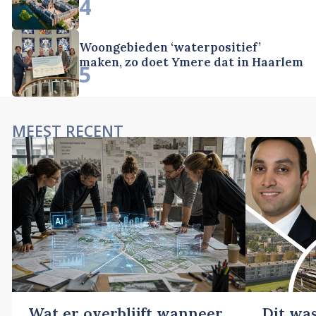
4
Woongebieden ‘waterpositief’
maken, zo doet Ymere dat in Haarlem
5
MEEST RECENT
Wat er overblijft wanneer
Dit wa