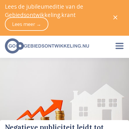
Lees de jubileumeditie van de
Gebiedsontwikkeling.krant
Lees meer →
Negatieve publiciteit leidt tot