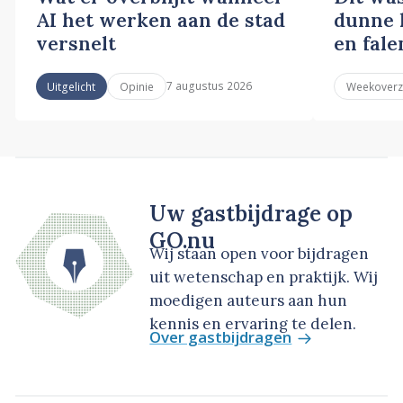
AI het werken aan de stad
dunne l
versnelt
en fale
7 augustus 2026
Uitgelicht
Opinie
Weekoverz
Uw gastbijdrage op
GO.nu
Wij staan open voor bijdragen
uit wetenschap en praktijk. Wij
moedigen auteurs aan hun
kennis en ervaring te delen.
Over gastbijdragen