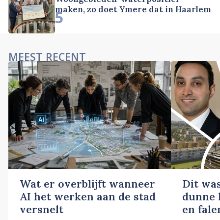
maken, zo doet Ymere dat in Haarlem
5
MEEST RECENT
Wat er overblijft wanneer
Dit wa
AI het werken aan de stad
dunne l
versnelt
en fale