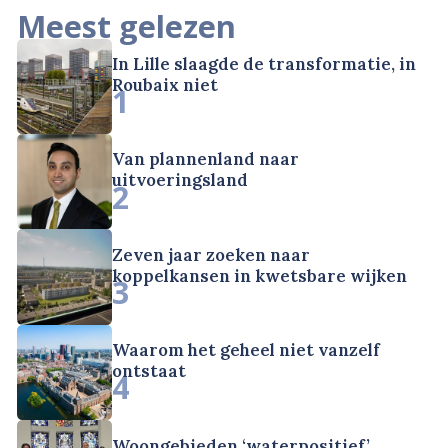
Meest gelezen
In Lille slaagde de transformatie, in
Roubaix niet
1
Van plannenland naar
uitvoeringsland
2
Zeven jaar zoeken naar
koppelkansen in kwetsbare wijken
3
Waarom het geheel niet vanzelf
ontstaat
4
Woongebieden ‘waterpositief’