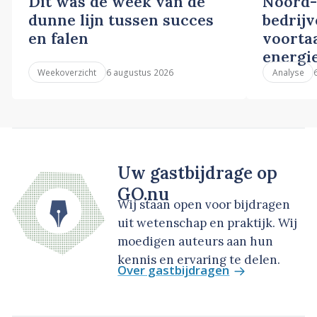
Dit was de week van de
Noord-
dunne lijn tussen succes
bedrij
en falen
voortaa
energi
6 augustus 2026
Weekoverzicht
Analyse
Uw gastbijdrage op
GO.nu
Wij staan open voor bijdragen
uit wetenschap en praktijk. Wij
moedigen auteurs aan hun
kennis en ervaring te delen.
Over gastbijdragen