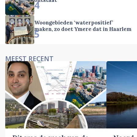
4
Woongebieden ‘waterpositief’
maken, zo doet Ymere dat in Haarlem
5
MEEST RECENT