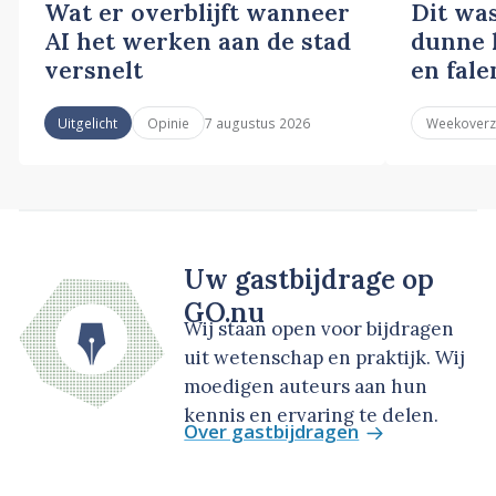
Wat er overblijft wanneer
Dit wa
AI het werken aan de stad
dunne l
versnelt
en fale
7 augustus 2026
Uitgelicht
Opinie
Weekoverz
Uw gastbijdrage op
GO.nu
Wij staan open voor bijdragen
uit wetenschap en praktijk. Wij
moedigen auteurs aan hun
kennis en ervaring te delen.
Over gastbijdragen