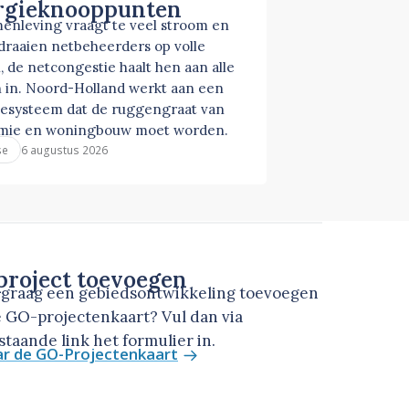
rgieknooppunten
enleving vraagt te veel stroom en
 draaien netbeheerders op volle
, de netcongestie haalt hen aan alle
 in. Noord-Holland werkt aan een
esysteem dat de ruggengraat van
mie en woningbouw moet worden.
6 augustus 2026
se
roject toevoegen
u graag een gebiedsontwikkeling toevoegen
 GO-projectenkaart? Vul dan via
taande link het formulier in.
ar de GO-Projectenkaart