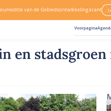
ileumeditie van de Gebiedsontwikkeling.krant
L
Voorpagina
Agend
in en stadsgroen 
M