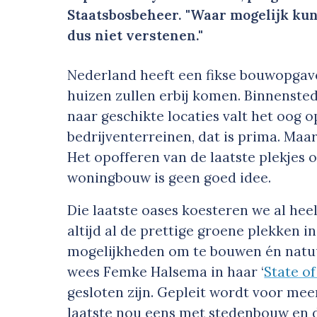
Staatsbosbeheer. "Waar mogelijk ku
dus niet verstenen."
Nederland heeft een fikse bouwopgave
huizen zullen erbij komen. Binnensted
naar geschikte locaties valt het oog 
bedrijventerreinen, dat is prima. Maa
Het opofferen van de laatste plekjes 
woningbouw is geen goed idee.
Die laatste oases koesteren we al hee
altijd al de prettige groene plekken i
mogelijkheden om te bouwen én natuu
wees Femke Halsema in haar ‘
State of
gesloten zijn. Gepleit wordt voor m
laatste nou eens met stedenbouw en d