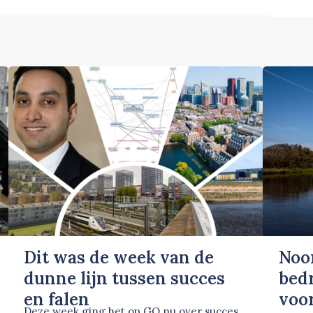
Dit was de week van de
Noo
dunne lijn tussen succes
bed
en falen
voor
Deze week ging het op GO.nu over succes