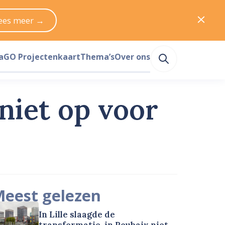
ees meer →
a
GO Projectenkaart
Thema’s
Over ons
niet op voor
eest gelezen
In Lille slaagde de
transformatie, in Roubaix niet