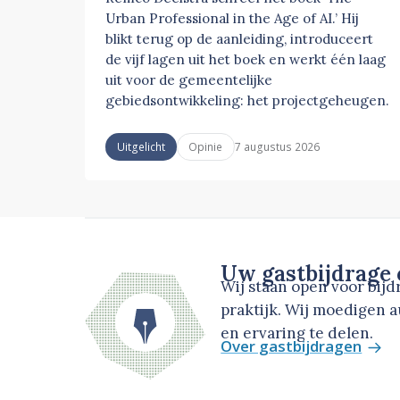
Urban Professional in the Age of AI.’ Hij
blikt terug op de aanleiding, introduceert
de vijf lagen uit het boek en werkt één laag
uit voor de gemeentelijke
gebiedsontwikkeling: het projectgeheugen.
7 augustus 2026
Uitgelicht
Opinie
Uw gastbijdrage
Wij staan open voor bij
praktijk. Wij moedigen 
en ervaring te delen.
Over gastbijdragen