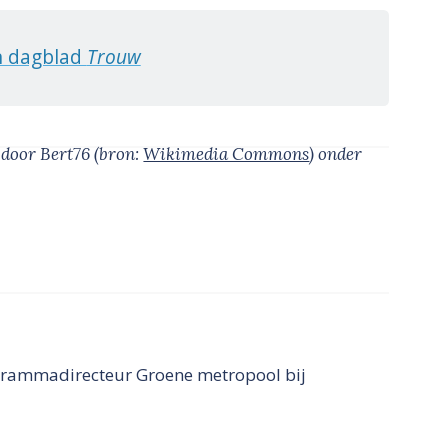
in dagblad
Trouw
’
door Bert76
(bron:
Wikimedia Commons
)
onder
grammadirecteur Groene metropool bij