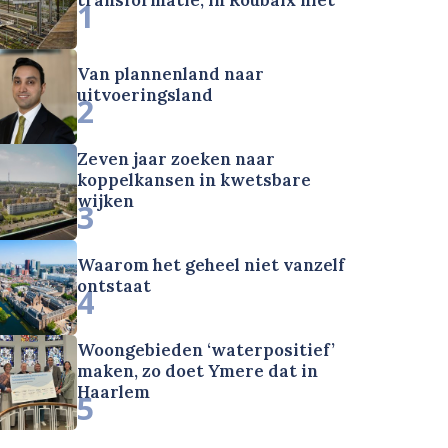
1
Van plannenland naar
uitvoeringsland
2
Zeven jaar zoeken naar
koppelkansen in kwetsbare
wijken
3
Waarom het geheel niet vanzelf
ontstaat
4
Woongebieden ‘waterpositief’
maken, zo doet Ymere dat in
Haarlem
5