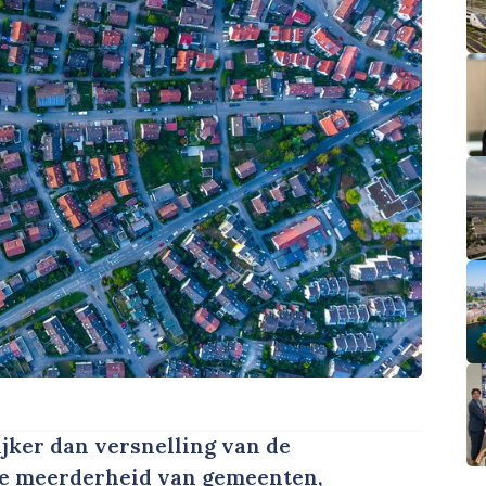
jker dan versnelling van de
te meerderheid van gemeenten,