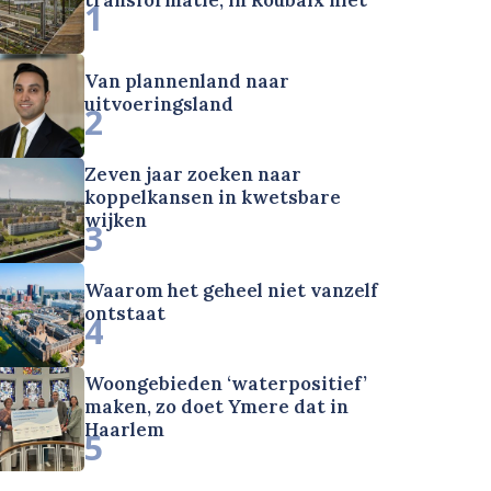
1
Van plannenland naar
uitvoeringsland
2
Zeven jaar zoeken naar
koppelkansen in kwetsbare
wijken
3
Waarom het geheel niet vanzelf
ontstaat
4
Woongebieden ‘waterpositief’
maken, zo doet Ymere dat in
Haarlem
5