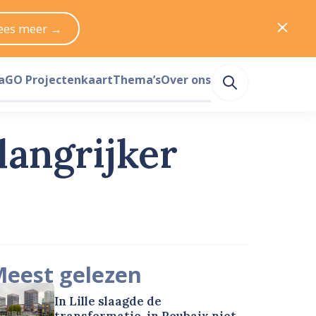
ees meer →
a
GO Projectenkaart
Thema’s
Over ons
angrijker
eest gelezen
In Lille slaagde de
transformatie, in Roubaix niet