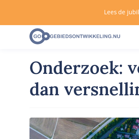
Lees de jub
Onderzoek: v
dan versnell