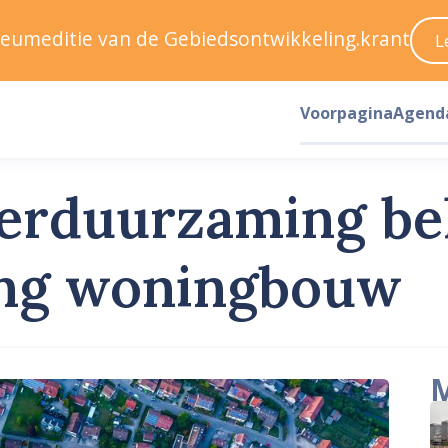
ileumeditie van de Gebiedsontwikkeling.krant
L
Voorpagina
Agend
erduurzaming bel
ing woningbouw
M