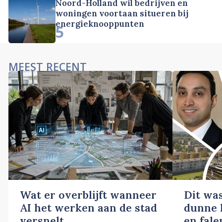
Noord-Holland wil bedrijven en
woningen voortaan situeren bij
energieknooppunten
5
MEEST RECENT
Wat er overblijft wanneer
Dit wa
AI het werken aan de stad
dunne l
versnelt
en fale