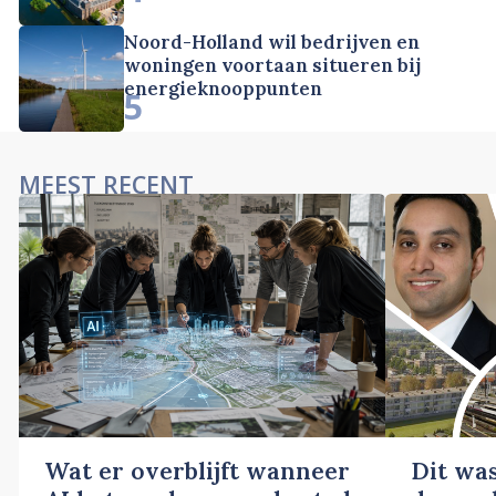
Noord-Holland wil bedrijven en
woningen voortaan situeren bij
energieknooppunten
5
MEEST RECENT
Wat er overblijft wanneer
Dit wa