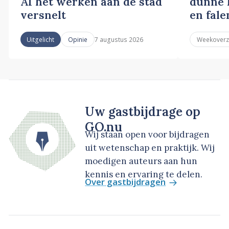
AI het werken aan de stad
dunne l
versnelt
en fale
7 augustus 2026
Uitgelicht
Opinie
Weekoverz
Uw gastbijdrage op
GO.nu
Wij staan open voor bijdragen
uit wetenschap en praktijk. Wij
moedigen auteurs aan hun
kennis en ervaring te delen.
Over gastbijdragen