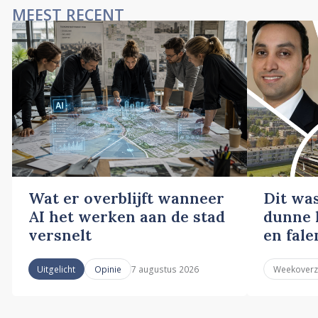
MEEST RECENT
Wat er overblijft wanneer
Dit wa
AI het werken aan de stad
dunne l
versnelt
en fale
7 augustus 2026
Uitgelicht
Opinie
Weekoverz