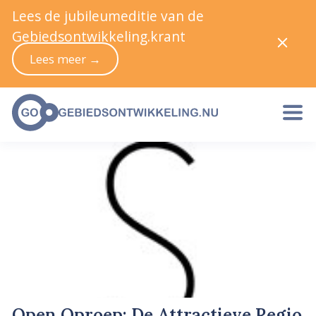
Lees de jubileumeditie van de
Gebiedsontwikkeling.krant
Lees meer →
Open Oproep: De Attractieve Regio