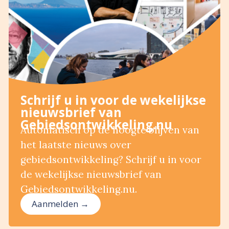
Schrijf u in voor de wekelijkse
nieuwsbrief van
Gebiedsontwikkeling.nu
Automatisch op de hoogte blijven van
het laatste nieuws over
gebiedsontwikkeling? Schrijf u in voor
de wekelijkse nieuwsbrief van
Gebiedsontwikkeling.nu.
Aanmelden →