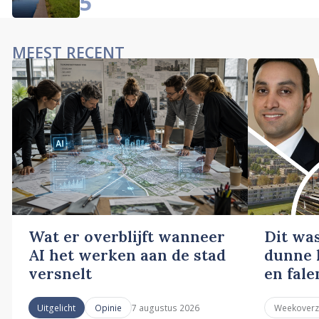
5
MEEST RECENT
Wat er overblijft wanneer
Dit wa
AI het werken aan de stad
dunne l
versnelt
en fale
7 augustus 2026
Uitgelicht
Opinie
Weekoverz