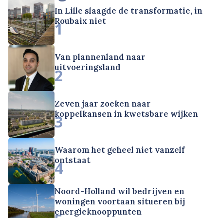
In Lille slaagde de transformatie, in
Roubaix niet
1
Van plannenland naar
uitvoeringsland
2
Zeven jaar zoeken naar
koppelkansen in kwetsbare wijken
3
Waarom het geheel niet vanzelf
ontstaat
4
Noord-Holland wil bedrijven en
woningen voortaan situeren bij
energieknooppunten