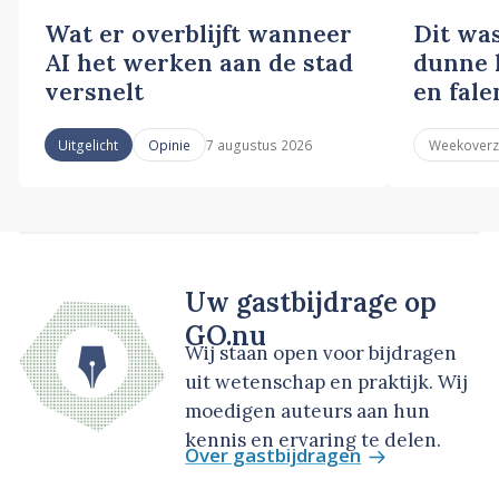
Wat er overblijft wanneer
Dit wa
AI het werken aan de stad
dunne l
versnelt
en fale
7 augustus 2026
Uitgelicht
Opinie
Weekoverz
Uw gastbijdrage op
GO.nu
Wij staan open voor bijdragen
uit wetenschap en praktijk. Wij
moedigen auteurs aan hun
kennis en ervaring te delen.
Over gastbijdragen