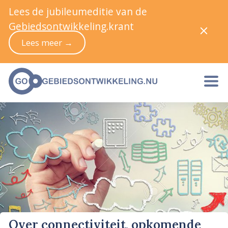
Lees de jubileumeditie van de
Gebiedsontwikkeling.krant
Lees meer →
Over connectiviteit, opkomende