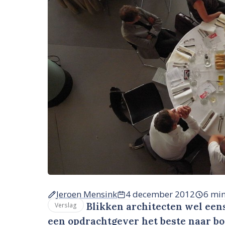
Jeroen Mensink
4 december 2012
6 mi
Blikken architecten wel een
Verslag
een opdrachtgever het beste naar b