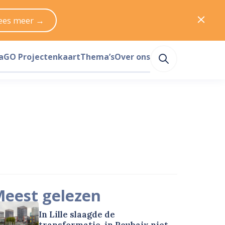
ees meer →
a
GO Projectenkaart
Thema’s
Over ons
eest gelezen
In Lille slaagde de
transformatie, in Roubaix niet