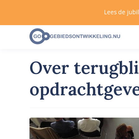
Lees de jub
Over terugbl
opdrachtgev