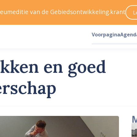
ileumeditie van de Gebiedsontwikkeling.krant
L
Voorpagina
Agend
ikken en goed
erschap
M