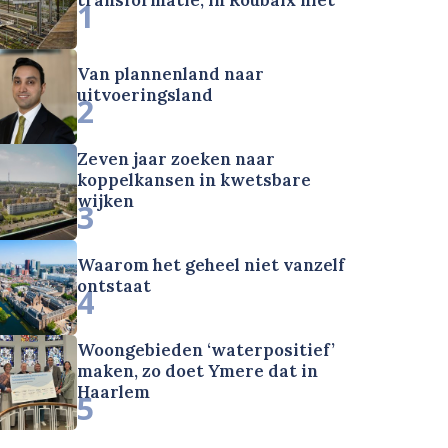
1
Van plannenland naar
uitvoeringsland
2
Zeven jaar zoeken naar
koppelkansen in kwetsbare
wijken
3
Waarom het geheel niet vanzelf
ontstaat
4
Woongebieden ‘waterpositief’
maken, zo doet Ymere dat in
Haarlem
5