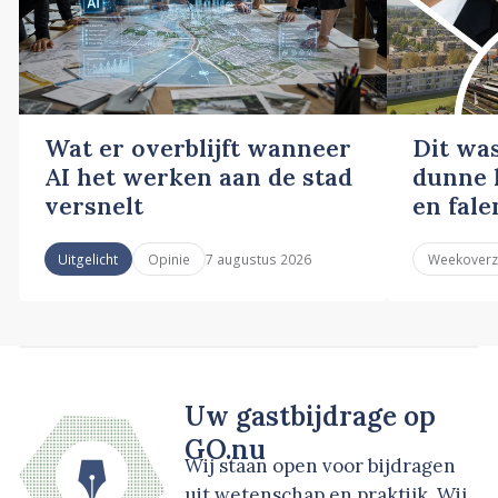
Wat er overblijft wanneer
Dit wa
AI het werken aan de stad
dunne l
versnelt
en fale
7 augustus 2026
Uitgelicht
Opinie
Weekoverz
Uw gastbijdrage op
GO.nu
Wij staan open voor bijdragen
uit wetenschap en praktijk. Wij