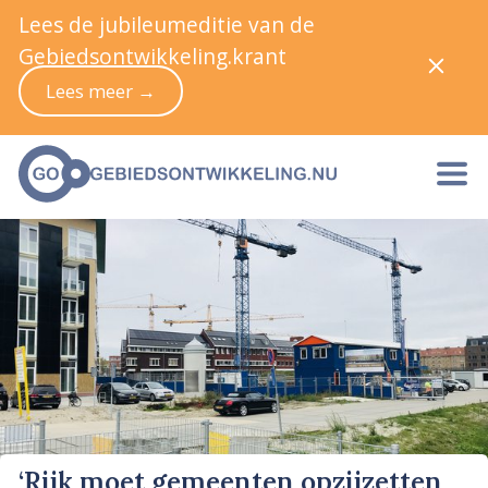
Lees de jubileumeditie van de
Gebiedsontwikkeling.krant
Lees meer →
‘Rijk moet gemeenten opzijzetten