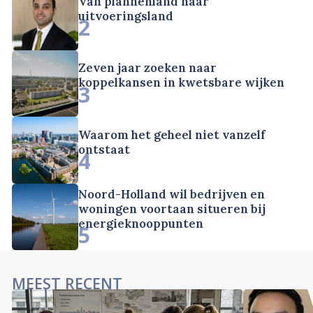
Van plannenland naar
uitvoeringsland
2
Zeven jaar zoeken naar
koppelkansen in kwetsbare wijken
3
Waarom het geheel niet vanzelf
ontstaat
4
Noord-Holland wil bedrijven en
woningen voortaan situeren bij
energieknooppunten
5
MEEST RECENT