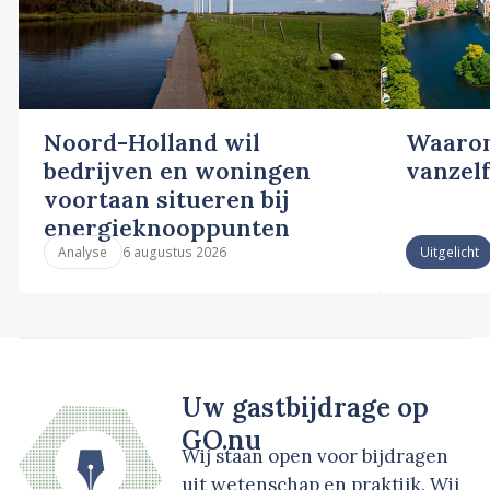
Noord-Holland wil
Waarom
bedrijven en woningen
vanzelf
voortaan situeren bij
energieknooppunten
6 augustus 2026
Analyse
Uitgelicht
Uw gastbijdrage op
GO.nu
Wij staan open voor bijdragen
uit wetenschap en praktijk. Wij