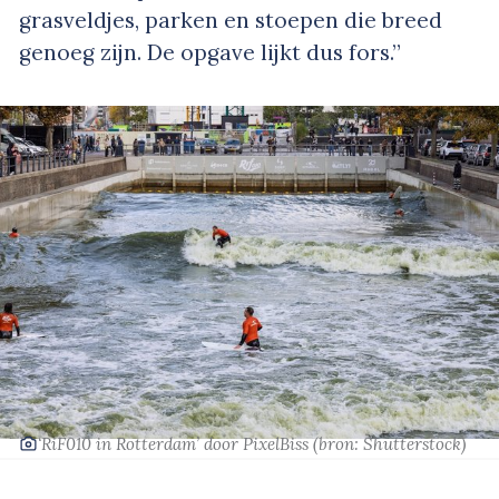
grasveldjes, parken en stoepen die breed
genoeg zijn. De opgave lijkt dus fors.”
‘RiF010 in Rotterdam’
door PixelBiss
(bron: Shutterstock)