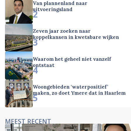
Van plannenland naar
uitvoeringsland
2
Zeven jaar zoeken naar
koppelkansen in kwetsbare wijken
3
Waarom het geheel niet vanzelf
ontstaat
4
Woongebieden ‘waterpositief’
maken, zo doet Ymere dat in Haarlem
5
MEEST RECENT