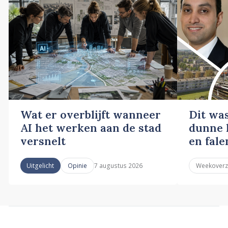
Wat er overblijft wanneer
Dit wa
AI het werken aan de stad
dunne l
versnelt
en fale
7 augustus 2026
Uitgelicht
Opinie
Weekoverz