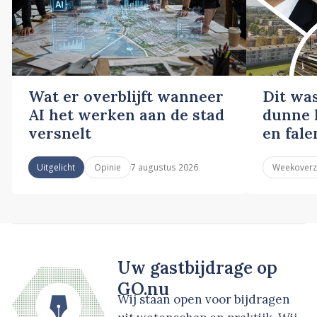
Wat er overblijft wanneer
Dit wa
AI het werken aan de stad
dunne l
versnelt
en fale
7 augustus 2026
Uitgelicht
Opinie
Weekoverz
Uw gastbijdrage op
GO.nu
Wij staan open voor bijdragen