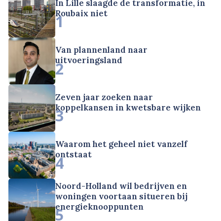
In Lille slaagde de transformatie, in
Roubaix niet
1
Van plannenland naar
uitvoeringsland
2
Zeven jaar zoeken naar
koppelkansen in kwetsbare wijken
3
Waarom het geheel niet vanzelf
ontstaat
4
Noord-Holland wil bedrijven en
woningen voortaan situeren bij
energieknooppunten
5