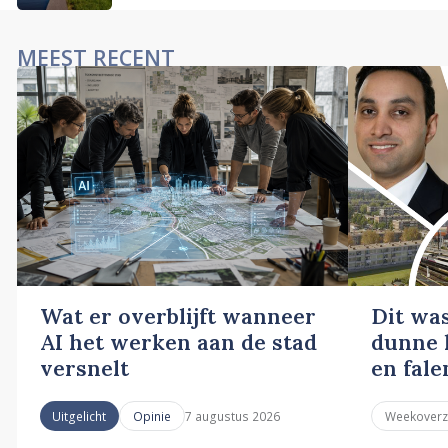
MEEST RECENT
Wat er overblijft wanneer
Dit wa
AI het werken aan de stad
dunne l
versnelt
en fale
7 augustus 2026
Uitgelicht
Opinie
Weekoverz