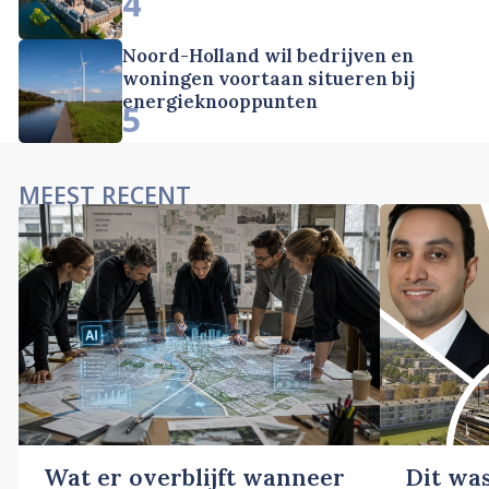
4
Noord-Holland wil bedrijven en
woningen voortaan situeren bij
energieknooppunten
5
MEEST RECENT
Wat er overblijft wanneer
Dit wa