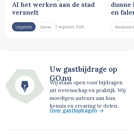
AI het werken aan de stad
dunne l
versnelt
en fale
7 augustus 2026
Uitgelicht
Opinie
Weekoverz
Uw gastbijdrage op
GO.nu
Wij staan open voor bijdragen
uit wetenschap en praktijk. Wij
moedigen auteurs aan hun
kennis en ervaring te delen.
Over gastbijdragen