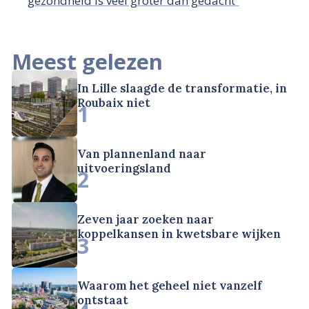
gezondheid is veel groter dan gedacht”
Meest gelezen
In Lille slaagde de transformatie, in
Roubaix niet
1
Van plannenland naar
uitvoeringsland
2
Zeven jaar zoeken naar
koppelkansen in kwetsbare wijken
3
Waarom het geheel niet vanzelf
ontstaat