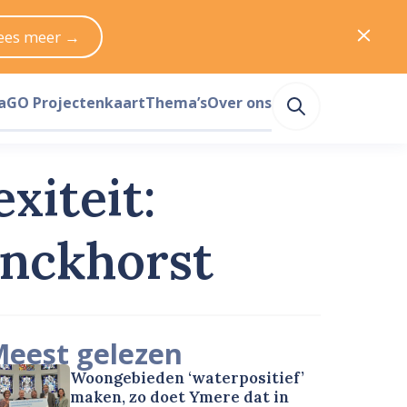
ees meer →
a
GO Projectenkaart
Thema’s
Over ons
exiteit:
inckhorst
eest gelezen
Woongebieden ‘waterpositief’
maken, zo doet Ymere dat in