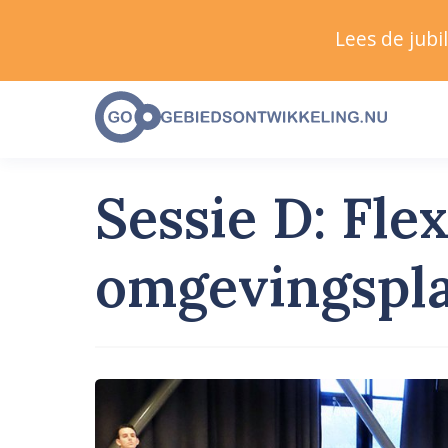
Lees de jub
Sessie D: Flex
omgevingspla