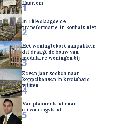
Haarlem
1
In Lille slaagde de
transformatie, in Roubaix niet
2
Het woningtekort aanpakken:
dit draagt de bouw van
modulaire woningen bij
3
Zeven jaar zoeken naar
koppelkansen in kwetsbare
wijken
4
Van plannenland naar
uitvoeringsland
5