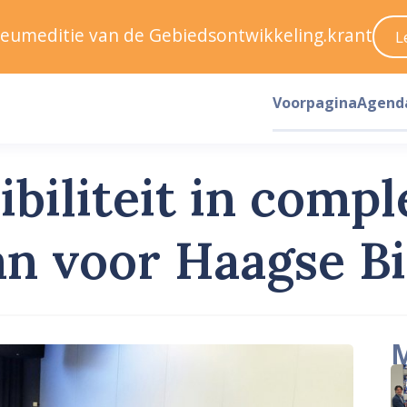
ileumeditie van de Gebiedsontwikkeling.krant
L
Voorpagina
Agend
ibiliteit in compl
n voor Haagse B
M