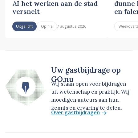
AI het werken aan de stad
dunne l
versnelt
en fale
7 augustus 2026
Uitgelicht
Opinie
Weekoverz
Uw gastbijdrage op
GO.nu
Wij staan open voor bijdragen
uit wetenschap en praktijk. Wij
moedigen auteurs aan hun
kennis en ervaring te delen.
Over gastbijdragen