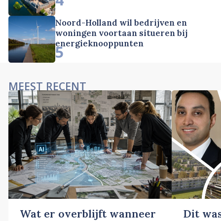
Noord-Holland wil bedrijven en
woningen voortaan situeren bij
energieknooppunten
5
MEEST RECENT
Wat er overblijft wanneer
Dit wa