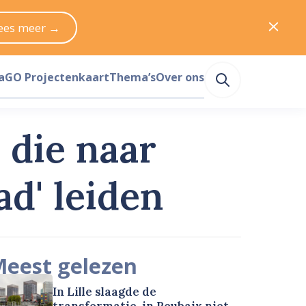
ees meer →
a
GO Projectenkaart
Thema’s
Over ons
 die naar
d' leiden
eest gelezen
In Lille slaagde de
transformatie, in Roubaix niet