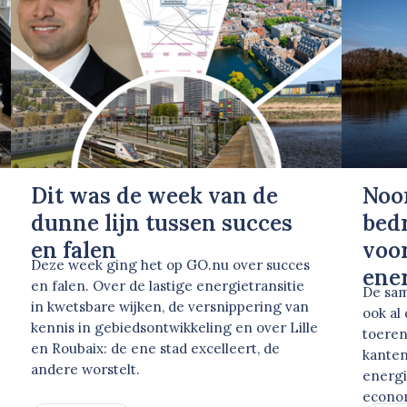
Dit was de week van de
Noo
dunne lijn tussen succes
bed
en falen
voor
Deze week ging het op GO.nu over succes
ene
en falen. Over de lastige energietransitie
De sam
in kwetsbare wijken, de versnippering van
ook al
kennis in gebiedsontwikkeling en over Lille
toeren
en Roubaix: de ene stad excelleert, de
kanten
andere worstelt.
energi
econo