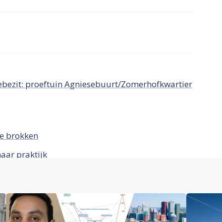
iebezit: proeftuin Agniesebuurt/Zomerhofkwartier
re brokken
naar praktijk