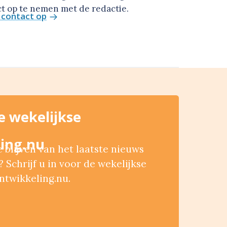
t op te nemen met de redactie.
contact op
de wekelijkse
ing.nu
blijven van het laatste nieuws
 Schrijf u in voor de wekelijkse
ntwikkeling.nu.