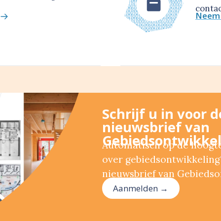
contac
Neem 
Schrijf u in voor 
nieuwsbrief van
Gebiedsontwikkel
Automatisch op de hoogte 
over gebiedsontwikkeling?
nieuwsbrief van Gebiedso
Aanmelden →