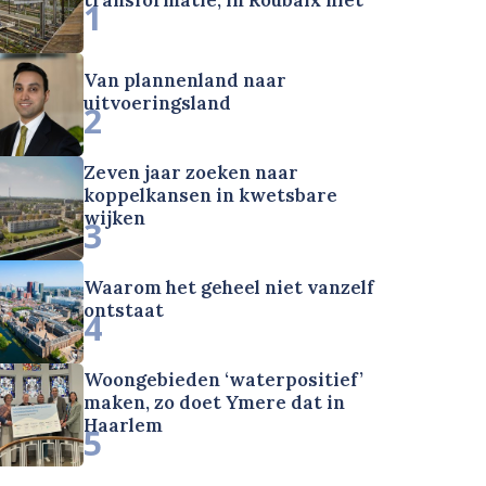
1
Van plannenland naar
uitvoeringsland
2
Zeven jaar zoeken naar
koppelkansen in kwetsbare
wijken
3
Waarom het geheel niet vanzelf
ontstaat
4
Woongebieden ‘waterpositief’
maken, zo doet Ymere dat in
Haarlem
5