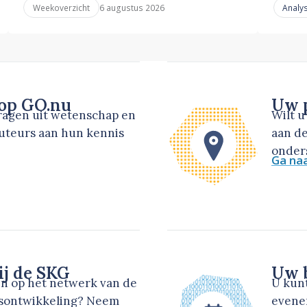
6 augustus 2026
Weekoverzicht
Analy
 op GO.nu
Uw p
dragen uit wetenschap en
Wilt 
auteurs aan hun kennis
aan de
onders
Ga na
ij de SKG
Uw b
en op het netwerk van de
U kun
dsontwikkeling? Neem
evene