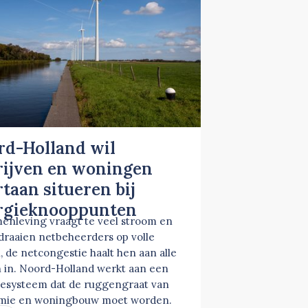
rd-Holland wil
rijven en woningen
taan situeren bij
rgieknooppunten
enleving vraagt te veel stroom en
 draaien netbeheerders op volle
, de netcongestie haalt hen aan alle
 in. Noord-Holland werkt aan een
esysteem dat de ruggengraat van
mie en woningbouw moet worden.