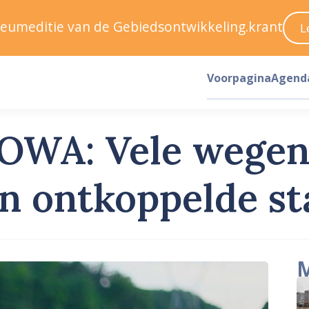
ileumeditie van de Gebiedsontwikkeling.krant
L
Voorpagina
Agend
OWA: Vele wegen
n ontkoppelde sta
M