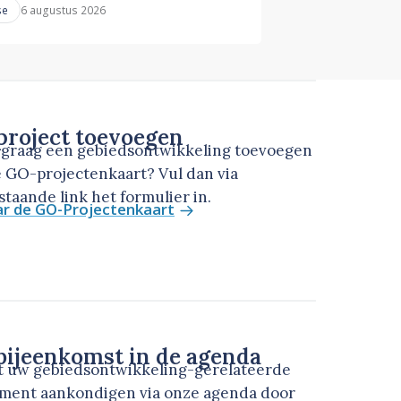
6 augustus 2026
se
roject toevoegen
u graag een gebiedsontwikkeling toevoegen
 GO-projectenkaart? Vul dan via
taande link het formulier in.
ar de GO-Projectenkaart
ijeenkomst in de agenda
t uw gebiedsontwikkeling-gerelateerde
ment aankondigen via onze agenda door