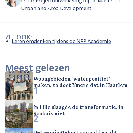
lector Projectontwikkeling bij de Master of
Urban and Area Development
ZIE OOK:
Leren omdenken tijdens de NRP Academie
Meest gelezen
Woongebieden ‘waterpositief’
maken, zo doet Ymere dat in Haarlem
1
In Lille slaagde de transformatie, in
Roubaix niet
2
Het woningtekort aanpakken: dit