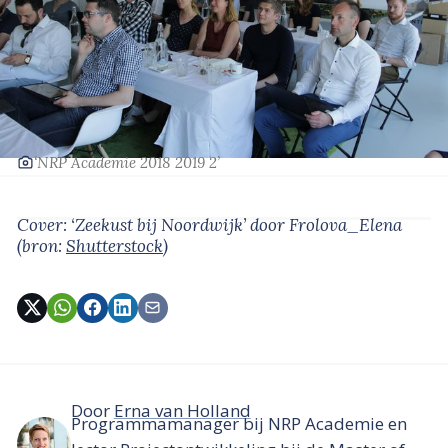
‘NRP Academie 2018 2019 2’
Cover: ‘Zeekust bij Noordwijk’
door Frolova_Elena
(bron:
Shutterstock
)
Door
Erna van Holland
Programmamanager bij NRP Academie en