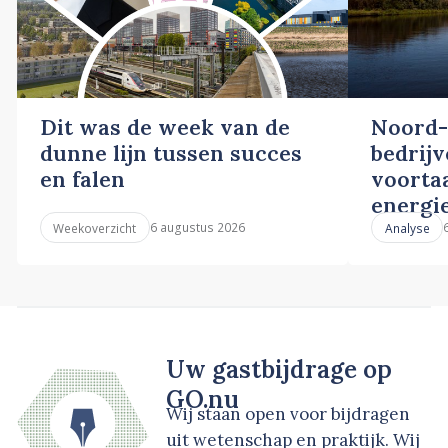
Dit was de week van de
Noord-
dunne lijn tussen succes
bedrij
en falen
voortaa
energi
6 augustus 2026
Weekoverzicht
Analyse
Uw gastbijdrage op
GO.nu
Wij staan open voor bijdragen
uit wetenschap en praktijk. Wij