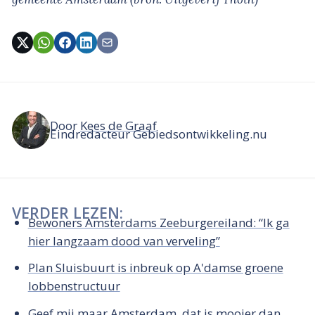
Door
Kees de Graaf
Eindredacteur Gebiedsontwikkeling.nu
VERDER LEZEN:
Bewoners Amsterdams Zeeburgereiland: “Ik ga
hier langzaam dood van verveling”
Plan Sluisbuurt is inbreuk op A'damse groene
lobbenstructuur
Geef mij maar Amsterdam, dat is mooier dan