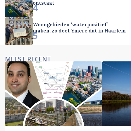
ontstaat
4
Woongebieden ‘waterpositief’
maken, zo doet Ymere dat in Haarlem
5
MEEST RECENT