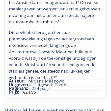
het Amsterdamse hoogbouwdebat? Op welke
manier geven ontwerpen van eerste gebouwen
invulling aan het plan en aan steeds hogere
duurzaamheidsambities?
Dit boek blikt terug op tien jaar
planontwikkeling tegen de achtergrond van
intensieve verstedelijking langs de
Amsterdamse IJ-oevers. Maar het blikt ook
vooruit: wat zijn de toekomstige uitdagingen
voor de Sluisbuurt én voor de snelgroeiende
stad als geheel, die steeds nadrukkelijker
verbonden is met het IJ?”
Auteur:
Mirjana Milanovic
Uitgeverij:
Uitgeverij Thoth
Pagina's:
224 pag’s
Prijs:
€24,95
Mirjana Milanovic weet de roerige start van