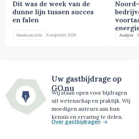
Dit was de week van de
Noord-
dunne lijn tussen succes
bedrij
en falen
voortaa
energi
6 augustus 2026
Weekoverzicht
Analyse
Uw gastbijdrage op
GO.nu
Wij staan open voor bijdragen
uit wetenschap en praktijk. Wij
moedigen auteurs aan hun
kennis en ervaring te delen.
Over gastbijdragen