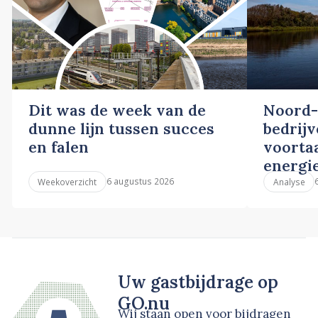
Dit was de week van de
Noord-
dunne lijn tussen succes
bedrij
en falen
voortaa
energi
6 augustus 2026
Weekoverzicht
Analyse
Uw gastbijdrage op
GO.nu
Wij staan open voor bijdragen