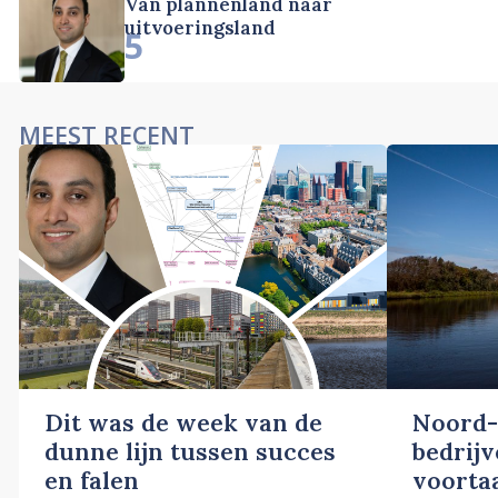
Van plannenland naar
uitvoeringsland
5
MEEST RECENT
Dit was de week van de
Noord-
dunne lijn tussen succes
bedrij
en falen
voortaa