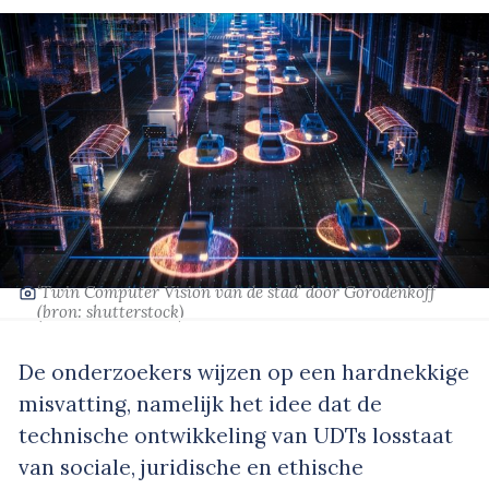
‘Twin Computer Vision van de stad’
door Gorodenkoff
(bron:
shutterstock
)
De onderzoekers wijzen op een hardnekkige
misvatting, namelijk het idee dat de
technische ontwikkeling van UDTs losstaat
van sociale, juridische en ethische