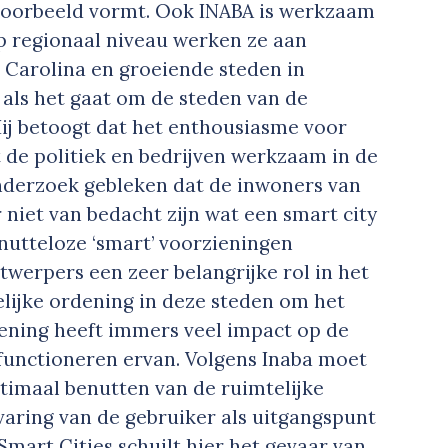
 voorbeeld vormt. Ook INABA is werkzaam
Op regionaal niveau werken ze aan
 Carolina en groeiende steden in
h als het gaat om de steden van de
 Hij betoogt dat het enthousiasme voor
 de politiek en bedrijven werkzaam in de
onderzoek gebleken dat de inwoners van
er niet van bedacht zijn wat een smart city
 nutteloze ‘smart’ voorzieningen
werpers een zeer belangrijke rol in het
elijke ordening in deze steden om het
dening heeft immers veel impact op de
 functioneren ervan. Volgens Inaba moet
timaal benutten van de ruimtelijke
rvaring van de gebruiker als uitgangspunt
Smart Cities schuilt hier het gevaar van