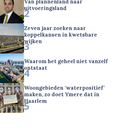
Van plannenland naar
uitvoeringsland
2
Zeven jaar zoeken naar
koppelkansen in kwetsbare
wijken
3
Waarom het geheel niet vanzelf
ontstaat
4
Woongebieden ‘waterpositief’
maken, zo doet Ymere dat in
Haarlem
5