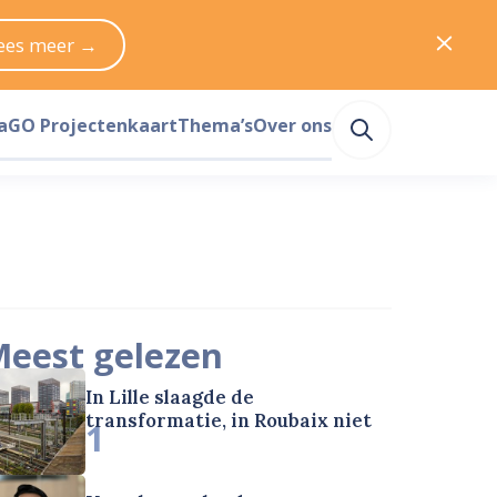
ees meer →
a
GO Projectenkaart
Thema’s
Over ons
eest gelezen
In Lille slaagde de
transformatie, in Roubaix niet
1