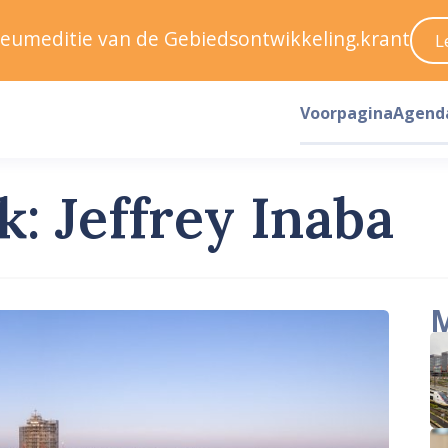
ileumeditie van de Gebiedsontwikkeling.krant
L
Voorpagina
Agend
k: Jeffrey Inaba
M