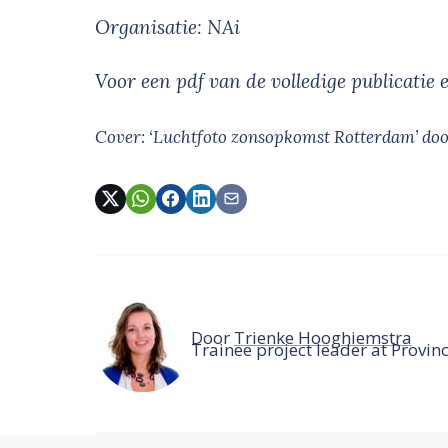
Organisatie: NAi
Voor een pdf van de volledige publicatie 
Cover: ‘Luchtfoto zonsopkomst Rotterdam’
do
Door
Trienke Hooghiemstra
Trainee project leader at Provinc