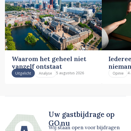
Waarom het geheel niet
Iederee
vanzelf ontstaat
nieman
5 augustus 2026
4
Uitgelicht
Analyse
Opinie
Uw gastbijdrage op
GO.nu
Wij staan open voor bijdragen