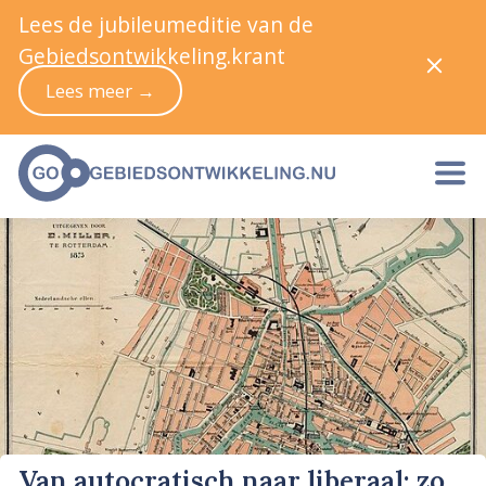
Lees de jubileumeditie van de
Gebiedsontwikkeling.krant
Lees meer →
Van autocratisch naar liberaal: zo