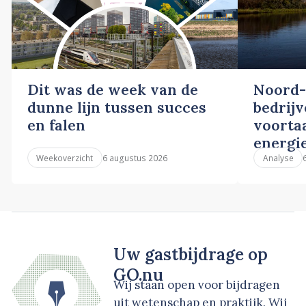
Dit was de week van de
Noord-
dunne lijn tussen succes
bedrij
en falen
voortaa
energi
6 augustus 2026
Weekoverzicht
Analyse
Uw gastbijdrage op
GO.nu
Wij staan open voor bijdragen
uit wetenschap en praktijk. Wij