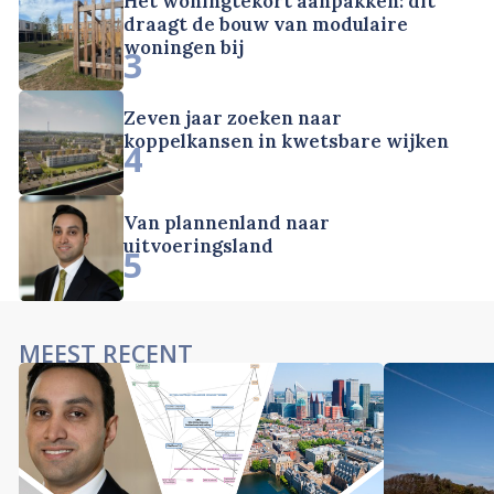
Het woningtekort aanpakken: dit
draagt de bouw van modulaire
woningen bij
3
Zeven jaar zoeken naar
koppelkansen in kwetsbare wijken
4
Van plannenland naar
uitvoeringsland
5
MEEST RECENT