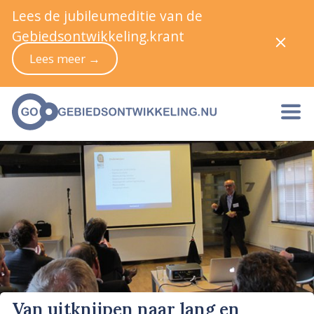
Lees de jubileumeditie van de
Gebiedsontwikkeling.krant
Lees meer →
Van uitknijpen naar lang en