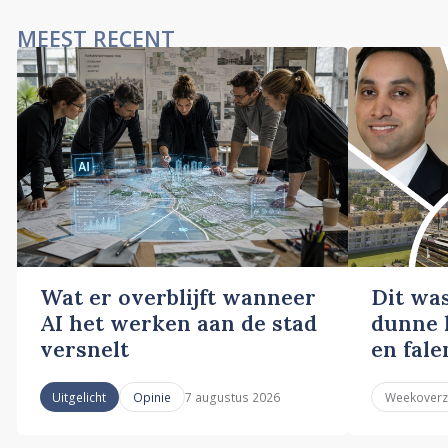
MEEST RECENT
Wat er overblijft wanneer
Dit wa
AI het werken aan de stad
dunne l
versnelt
en fale
7 augustus 2026
Uitgelicht
Opinie
Weekoverz