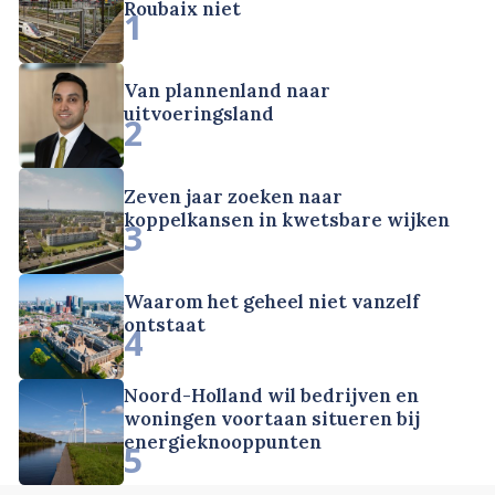
Roubaix niet
1
Van plannenland naar
uitvoeringsland
2
Zeven jaar zoeken naar
koppelkansen in kwetsbare wijken
3
Waarom het geheel niet vanzelf
ontstaat
4
Noord-Holland wil bedrijven en
woningen voortaan situeren bij
energieknooppunten
5