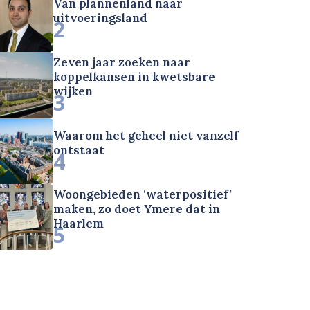
Van plannenland naar
uitvoeringsland
2
Zeven jaar zoeken naar
koppelkansen in kwetsbare
wijken
3
Waarom het geheel niet vanzelf
ontstaat
4
Woongebieden ‘waterpositief’
maken, zo doet Ymere dat in
Haarlem
5