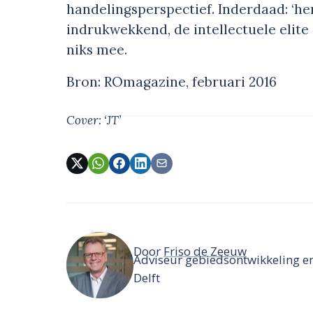
handelingsperspectief. Inderdaad: ‘her
indrukwekkend, de intellectuele elite
niks mee.
Bron: ROmagazine, februari 2016
Cover: ‘JT’
Door
Friso de Zeeuw
Adviseur gebiedsontwikkeling e
Delft