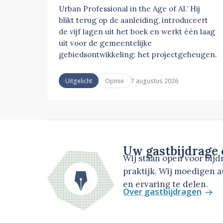
Urban Professional in the Age of AI.’ Hij
blikt terug op de aanleiding, introduceert
de vijf lagen uit het boek en werkt één laag
uit voor de gemeentelijke
gebiedsontwikkeling: het projectgeheugen.
7 augustus 2026
Uitgelicht
Opinie
Uw gastbijdrage
Wij staan open voor bij
praktijk. Wij moedigen 
en ervaring te delen.
Over gastbijdragen