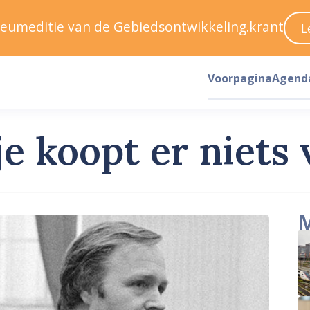
ileumeditie van de Gebiedsontwikkeling.krant
L
Voorpagina
Agend
e koopt er niets 
M