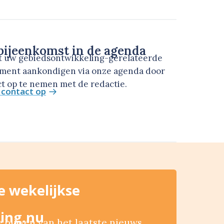
ijeenkomst in de agenda
t uw gebiedsontwikkeling-gerelateerde
ment aankondigen via onze agenda door
t op te nemen met de redactie.
contact op
de wekelijkse
ing.nu
blijven van het laatste nieuws