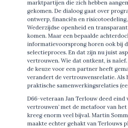
marktpartijen die zich hebben aangeme
gekomen. De dialoog gaat over progr
ontwerp, financiën en risicotoedelin
Wederzijdse openheid en transparanti
komen. Maar een bepaalde achterdocht
informatievoorsprong horen ook bij 
selectieproces. En dat zijn nu juist a
vertrouwen. Wie dat ontkent, is naïef
de keuze voor een partner heeft gema
verandert de vertrouwensrelatie. Als h
praktische samenwerkingsrelaties (eer
D66-veteraan Jan Terlouw deed eind v
vertrouwen’ met de metafoor van het t
kreeg enorm veel bijval. Martin Somme
maakte echter gehakt van Terlouws p