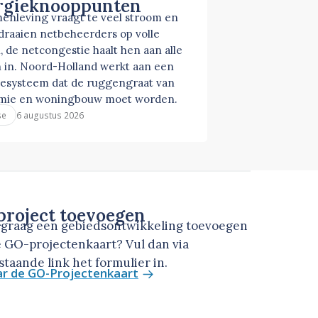
rgieknooppunten
enleving vraagt te veel stroom en
 draaien netbeheerders op volle
, de netcongestie haalt hen aan alle
 in. Noord-Holland werkt aan een
esysteem dat de ruggengraat van
mie en woningbouw moet worden.
6 augustus 2026
se
roject toevoegen
u graag een gebiedsontwikkeling toevoegen
 GO-projectenkaart? Vul dan via
taande link het formulier in.
ar de GO-Projectenkaart