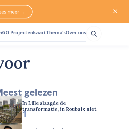
ees meer →
a
GO Projectenkaart
Thema’s
Over ons
voor
eest gelezen
In Lille slaagde de
transformatie, in Roubaix niet
1