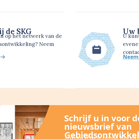
ij de SKG
Uw b
en op het netwerk van de
U kun
dsontwikkeling? Neem
evene
contac
Neem 
Schrijf u in voor 
nieuwsbrief van
Gebiedsontwikkel
Automatisch op de hoogte 