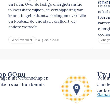
ene
en falen. Over de lastige energietransitie
De sam
in kwetsbare wijken, de versnippering van
ook al
kennis in gebiedsontwikkeling en over Lille
toeren
en Roubaix: de ene stad excelleert, de
kanten
andere worstelt.
energi
econo
6 augustus 2026
Weekoverzicht
Analy
 op GO.nu
Uw p
dragen uit wetenschap en
Wilt 
auteurs aan hun kennis
aan de
onders
Ga na