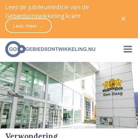
Lees de jubileumeditie van de
Gebiedsontwikkeling.krant
Lees meer →
Verwondering