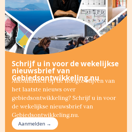
Schrijf u in voor de wekelijkse
nieuwsbrief van
Gebiedsontwikkeling.nu
Automatisch op de hoogte blijven van
het laatste nieuws over
gebiedsontwikkeling? Schrijf u in voor
de wekelijkse nieuwsbrief van
Gebiedsontwikkeling.nu.
Aanmelden →