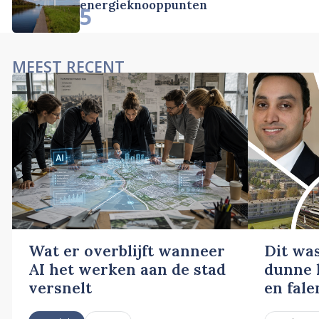
energieknooppunten
5
MEEST RECENT
Wat er overblijft wanneer
Dit wa
AI het werken aan de stad
dunne l
versnelt
en fale