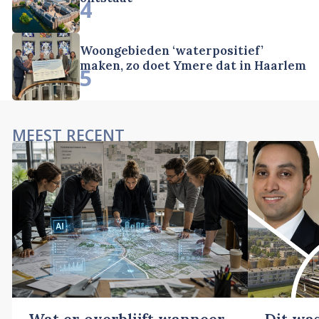
4
Woongebieden ‘waterpositief’
maken, zo doet Ymere dat in Haarlem
5
MEEST RECENT
Wat er overblijft wanneer
Dit wa