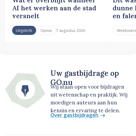
AI het werken aan de stad
dunne l
versnelt
en fale
7 augustus 2026
Uitgelicht
Opinie
Weekoverz
Uw gastbijdrage op
GO.nu
Wij staan open voor bijdragen
uit wetenschap en praktijk. Wij
moedigen auteurs aan hun
kennis en ervaring te delen.
Over gastbijdragen