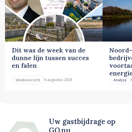
Dit was de week van de
Noord-
dunne lijn tussen succes
bedrij
en falen
voortaa
energi
6 augustus 2026
Weekoverzicht
Analyse
Uw gastbijdrage op
GO.nu