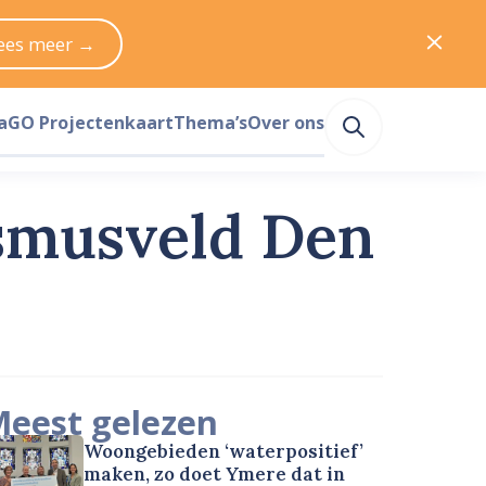
ees meer →
a
GO Projectenkaart
Thema’s
Over ons
asmusveld Den
eest gelezen
Woongebieden ‘waterpositief’
maken, zo doet Ymere dat in