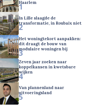
Haarlem
1
In Lille slaagde de
transformatie, in Roubaix niet
2
Het woningtekort aanpakken:
dit draagt de bouw van
modulaire woningen bij
3
Zeven jaar zoeken naar
koppelkansen in kwetsbare
wijken
4
Van plannenland naar
uitvoeringsland
5