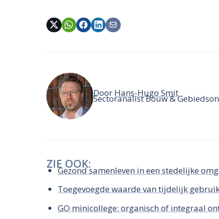
Door
Hans-Hugo Smit
Sectoranalist Bouw & Gebiedsont
ZIE OOK:
Gezond samenleven in een stedelijke omg
Toegevoegde waarde van tijdelijk gebruik
GO minicollege: organisch of integraal on