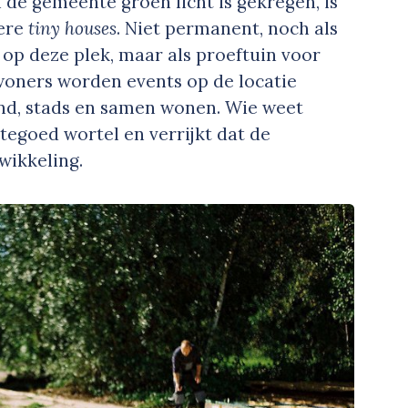
 de gemeente groen licht is gekregen, is
iere
tiny houses
. Niet permanent, noch als
op deze plek, maar als proeftuin voor
oners worden events op de locatie
nd, stads en samen wonen. Wie weet
tegoed wortel en verrijkt dat de
wikkeling.