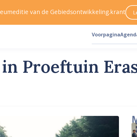
ileumeditie van de Gebiedsontwikkeling.krant
L
Voorpagina
Agend
 in Proeftuin Er
M