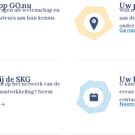
 op GO.nu
Uw p
dragen uit wetenschap en
Wilt 
auteurs aan hun kennis
aan de
onders
Ga na
ij de SKG
Uw b
en op het netwerk van de
U kun
dsontwikkeling? Neem
evene
contac
Neem 