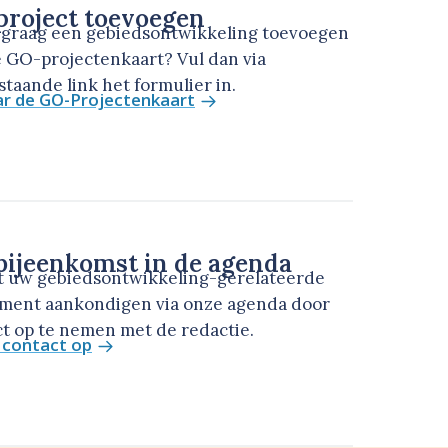
roject toevoegen
u graag een gebiedsontwikkeling toevoegen
 GO-projectenkaart? Vul dan via
taande link het formulier in.
ar de GO-Projectenkaart
ijeenkomst in de agenda
t uw gebiedsontwikkeling-gerelateerde
ment aankondigen via onze agenda door
t op te nemen met de redactie.
contact op