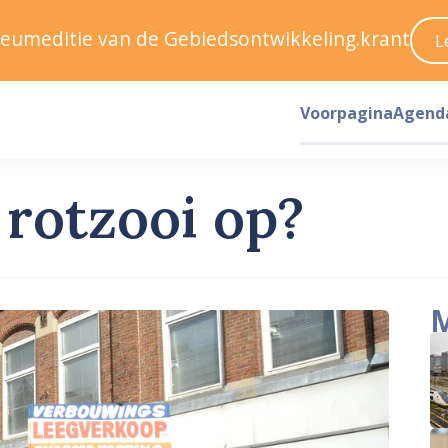
ileumeditie van de Gebiedsontwikkeling.krant
L
Voorpagina
Agend
 rotzooi op?
M