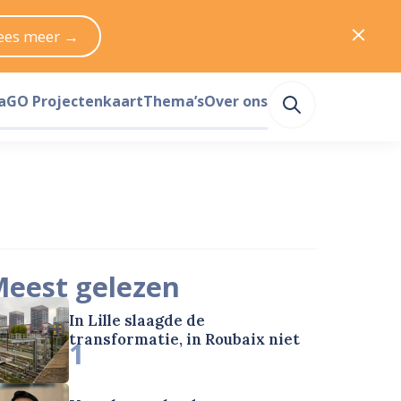
ees meer →
a
GO Projectenkaart
Thema’s
Over ons
eest gelezen
In Lille slaagde de
transformatie, in Roubaix niet
1