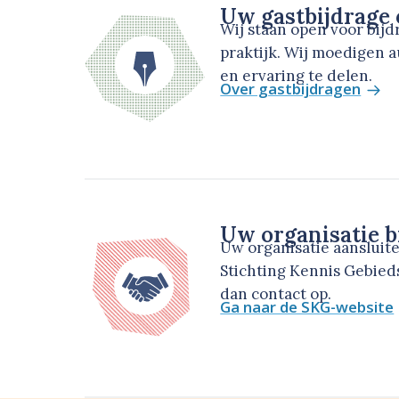
Uw gastbijdrage
Wij staan open voor bij
praktijk. Wij moedigen 
en ervaring te delen.
Over gastbijdragen
Uw organisatie b
Uw organisatie aansluit
Stichting Kennis Gebie
dan contact op.
Ga naar de SKG-website