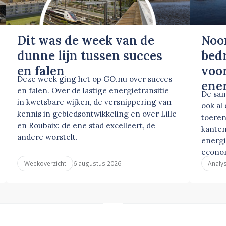
Dit was de week van de
Noo
dunne lijn tussen succes
bed
en falen
voor
Deze week ging het op GO.nu over succes
ene
en falen. Over de lastige energietransitie
De sam
in kwetsbare wijken, de versnippering van
ook al
kennis in gebiedsontwikkeling en over Lille
toeren
en Roubaix: de ene stad excelleert, de
kanten
andere worstelt.
energi
econo
6 augustus 2026
Weekoverzicht
Analy