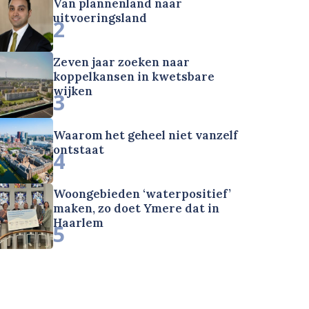
Van plannenland naar
uitvoeringsland
2
Zeven jaar zoeken naar
koppelkansen in kwetsbare
wijken
3
Waarom het geheel niet vanzelf
ontstaat
4
Woongebieden ‘waterpositief’
maken, zo doet Ymere dat in
Haarlem
5