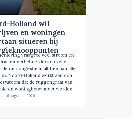
rd-Holland wil
rijven en woningen
taan situeren bij
rgieknooppunten
enleving vraagt te veel stroom en
 draaien netbeheerders op volle
, de netcongestie haalt hen aan alle
 in. Noord-Holland werkt aan een
esysteem dat de ruggengraat van
mie en woningbouw moet worden.
6 augustus 2026
se