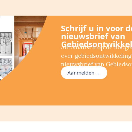
Schrijf u in voor 
nieuwsbrief van
Gebiedsontwikkel
Automatisch op de hoogte 
over gebiedsontwikkeling?
nieuwsbrief van Gebiedso
Aanmelden →