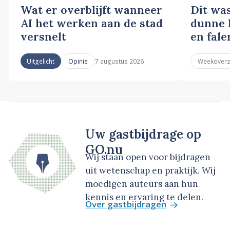
Wat er overblijft wanneer
Dit wa
AI het werken aan de stad
dunne l
versnelt
en fale
7 augustus 2026
Uitgelicht
Opinie
Weekoverz
Uw gastbijdrage op
GO.nu
Wij staan open voor bijdragen
uit wetenschap en praktijk. Wij
moedigen auteurs aan hun
kennis en ervaring te delen.
Over gastbijdragen