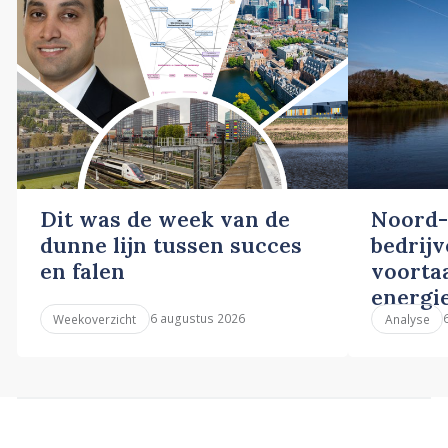
Dit was de week van de
Noord-
dunne lijn tussen succes
bedrij
en falen
voortaa
energi
6 augustus 2026
Weekoverzicht
Analyse