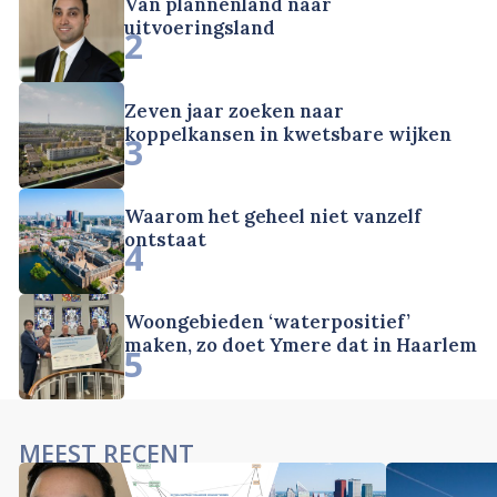
Van plannenland naar
uitvoeringsland
2
Zeven jaar zoeken naar
koppelkansen in kwetsbare wijken
3
Waarom het geheel niet vanzelf
ontstaat
4
Woongebieden ‘waterpositief’
maken, zo doet Ymere dat in Haarlem
5
MEEST RECENT