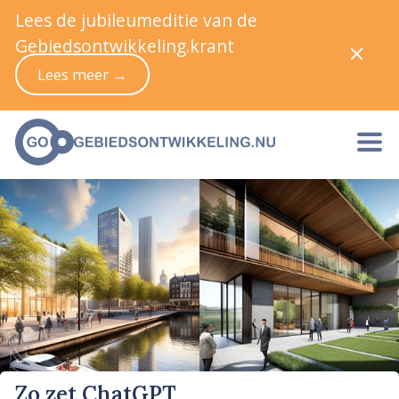
Lees de jubileumeditie van de
Gebiedsontwikkeling.krant
Lees meer →
Zo zet ChatGPT