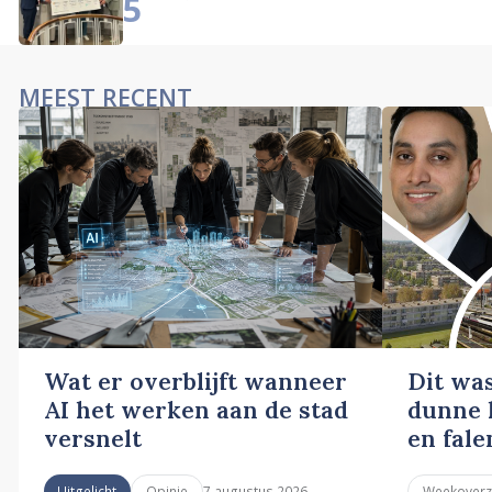
5
MEEST RECENT
Wat er overblijft wanneer
Dit wa
AI het werken aan de stad
dunne l
versnelt
en fale
7 augustus 2026
Uitgelicht
Opinie
Weekoverz