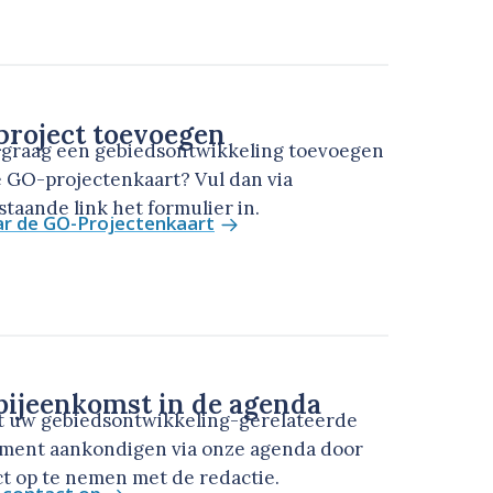
roject toevoegen
u graag een gebiedsontwikkeling toevoegen
 GO-projectenkaart? Vul dan via
taande link het formulier in.
ar de GO-Projectenkaart
ijeenkomst in de agenda
t uw gebiedsontwikkeling-gerelateerde
ment aankondigen via onze agenda door
t op te nemen met de redactie.