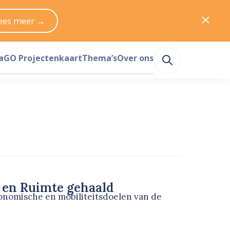
ees meer →
a
GO Projectenkaart
Thema’s
Over ons
r en Ruimte gehaald
conomische en mobiliteitsdoelen van de