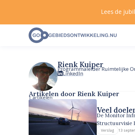
Lees de jub
Rienk Kuiper
Programmaleider Ruimtelijke Or
LinkedIn
Artikelen door Rienk Kuiper
1 artikelen
Veel doele
De Monitor Infr
Structuurvisie 
13 septe
Verslag