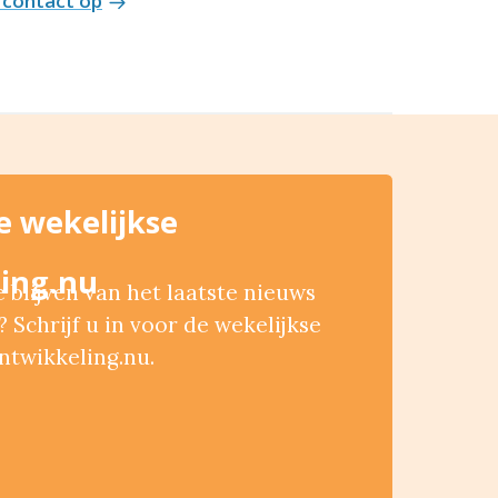
contact op
de wekelijkse
ing.nu
blijven van het laatste nieuws
 Schrijf u in voor de wekelijkse
ntwikkeling.nu.