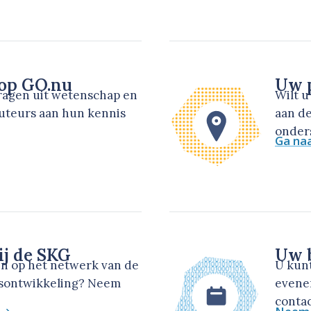
 op GO.nu
Uw p
dragen uit wetenschap en
Wilt 
auteurs aan hun kennis
aan de
onders
Ga na
ij de SKG
Uw b
en op het netwerk van de
U kun
dsontwikkeling? Neem
evene
contac