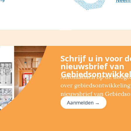
Neem 
Schrijf u in voor 
nieuwsbrief van
Gebiedsontwikkel
Automatisch op de hoogte 
over gebiedsontwikkeling?
nieuwsbrief van Gebiedso
Aanmelden →