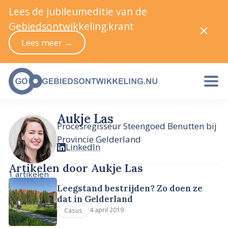
Lees de jubileumeditie van de
Gebiedsontwikkeling.krant
Lees meer →
Aukje Las
Procesregisseur Steengoed Benutten bij
Provincie Gelderland
LinkedIn
Artikelen door Aukje Las
1 artikelen
Leegstand bestrijden? Zo doen ze
dat in Gelderland
4 april 2019
Casus