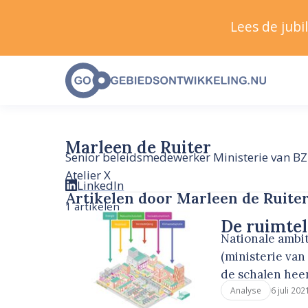
Lees de jub
Marleen de Ruiter
Senior beleidsmedewerker Ministerie van BZ
Atelier X
LinkedIn
Artikelen door Marleen de Ruite
1 artikelen
De ruimte
Nationale ambit
(ministerie va
de schalen hee
6 juli 202
Analyse