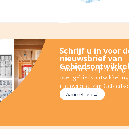
Schrijf u in voor 
nieuwsbrief van
Gebiedsontwikkel
Automatisch op de hoogte 
over gebiedsontwikkeling?
nieuwsbrief van Gebiedso
Aanmelden →