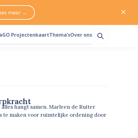
ees meer →
a
GO Projectenkaart
Thema’s
Over ons
rpkracht
: alles hangt samen. Marleen de Ruiter
s te maken voor ruimtelijke ordening door