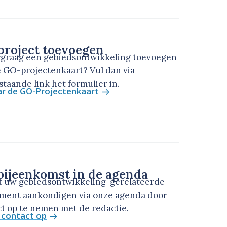
roject toevoegen
u graag een gebiedsontwikkeling toevoegen
 GO-projectenkaart? Vul dan via
taande link het formulier in.
ar de GO-Projectenkaart
ijeenkomst in de agenda
t uw gebiedsontwikkeling-gerelateerde
ment aankondigen via onze agenda door
t op te nemen met de redactie.
contact op