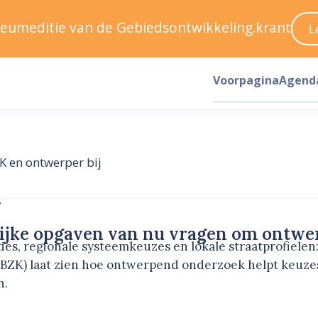
ileumeditie van de Gebiedsontwikkeling.krant
L
Voorpagina
Agend
K en ontwerper bij
r
lijke opgaven van nu vragen om ontwe
ies, regionale systeemkeuzes en lokale straatprofielen
n BZK) laat zien hoe ontwerpend onderzoek helpt keuze
n.
1