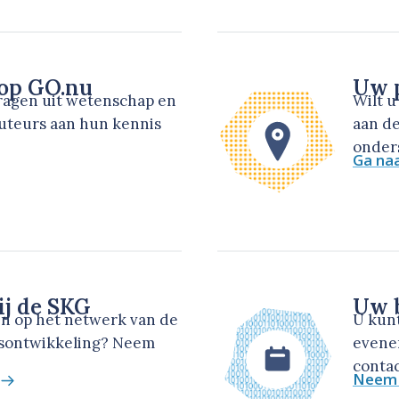
 op GO.nu
Uw p
dragen uit wetenschap en
Wilt 
auteurs aan hun kennis
aan de
onders
Ga na
ij de SKG
Uw b
en op het netwerk van de
U kun
dsontwikkeling? Neem
evene
contac
Neem 