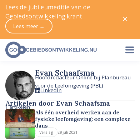
Lees de jubileumeditie van de
Gebiedsontwikkeling.krant
Lees meer →
Evan Schaafsma
Hoofdredacteur Online bij Planbureau
voor de Leefomgeving (PBL)
LinkedIn
Artikelen door Evan Schaafsma
1 artikelen
Als één overheid werken aan de
fysieke leefomgeving: een complexe
dans
29 juli 2021
Verslag