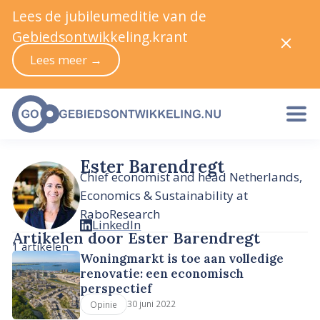
Lees de jubileumeditie van de
Gebiedsontwikkeling.krant
Lees meer →
Ester Barendregt
Chief economist and head Netherlands,
Economics & Sustainability at
RaboResearch
LinkedIn
Artikelen door Ester Barendregt
1 artikelen
Woningmarkt is toe aan volledige
renovatie: een economisch
perspectief
30 juni 2022
Opinie