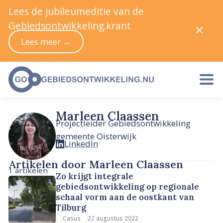
Lees de jubileumeditie van de
Gebiedsontwikkeling.krant
Lees meer →
Marleen Claassen
Projectleider Gebiedsontwikkeling
gemeente Oisterwijk
LinkedIn
Artikelen door Marleen Claassen
1 artikelen
Zo krijgt integrale
gebiedsontwikkeling op regionale
schaal vorm aan de oostkant van
Tilburg
22 augustus 2022
Casus