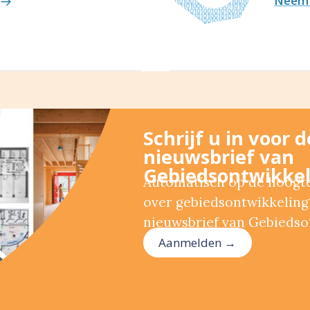
Neem 
Schrijf u in voor 
nieuwsbrief van
Gebiedsontwikkel
Automatisch op de hoogte 
over gebiedsontwikkeling?
nieuwsbrief van Gebiedso
Aanmelden →