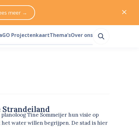
ees meer →
a
GO Projectenkaart
Thema’s
Over ons
 Strandeiland
planoloog Tine Sommeijer hun visie op
het water willen begrijpen. De stad is hier