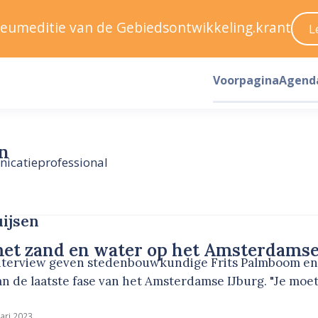
ileumeditie van de Gebiedsontwikkeling.krant
L
Voorpagina
Agend
n
nicatieprofessional
ijsen
met zand en water op het Amsterdamse
nterview geven stedenbouwkundige Frits Palmboom en 
n de laatste fase van het Amsterdamse IJburg. "Je moet 
ari 2023