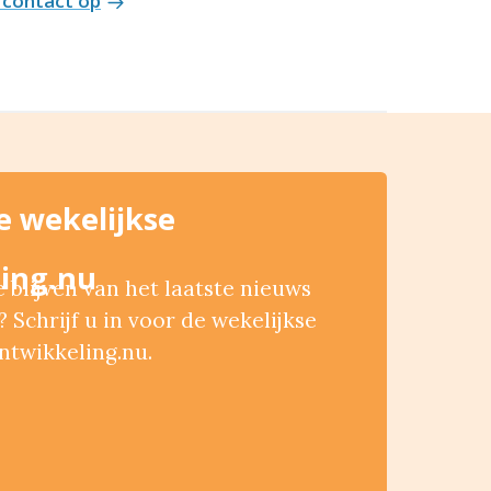
contact op
de wekelijkse
ing.nu
blijven van het laatste nieuws
 Schrijf u in voor de wekelijkse
ntwikkeling.nu.