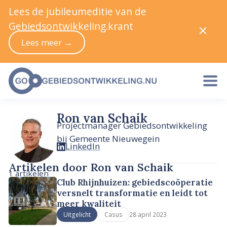
Lees de jubileumeditie van de
Gebiedsontwikkeling.krant
Lees meer →
Ron van Schaik
Projectmanager Gebiedsontwikkeling
bij Gemeente Nieuwegein
LinkedIn
Artikelen door Ron van Schaik
1 artikelen
Club Rhijnhuizen: gebiedscoöperatie
versnelt transformatie en leidt tot
meer kwaliteit
28 april 2023
Uitgelicht
Casus